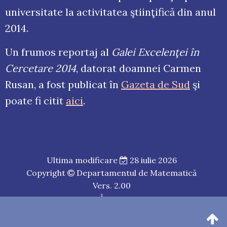
universitate la activitatea ştiinţifică din anul
2014.
Un frumos reportaj al
Galei Excelenţei în
Cercetare 2014
, datorat doamnei Carmen
Rusan, a fost publicat în
Gazeta de Sud
şi
poate fi citit
aici
.
Ultima modificare
28 iulie 2026
Copyright
Departamentul de Matematică
Vers.
2.00
În sus
O temă
WordPress
de octaG,
în stil
Awesome
,