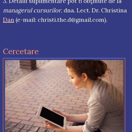
3. Detalii suplimentare pot fi obţinute de la
managerul cursurilor
, dna. Lect. Dr. Christina
Dan
(e-mail: christi.the.d@gmail.com).
Cercetare