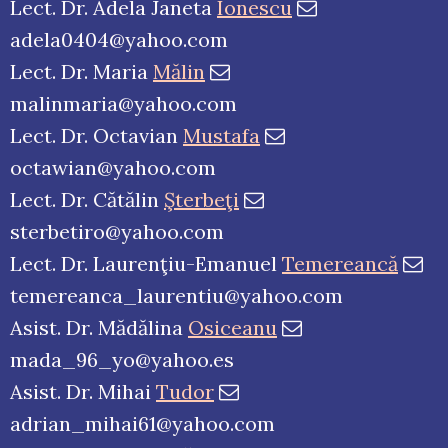
Lect. Dr. Adela Janeta
Ionescu
adela0404@yahoo.com
Lect. Dr. Maria
Mălin
malinmaria@yahoo.com
Lect. Dr. Octavian
Mustafa
octawian@yahoo.com
Lect. Dr. Cătălin
Şterbeţi
sterbetiro@yahoo.com
Lect. Dr. Laurenţiu-Emanuel
Temereancă
temereanca_laurentiu@yahoo.com
Asist. Dr. Mădălina
Osiceanu
mada_96_yo@yahoo.es
Asist. Dr. Mihai
Tudor
adrian_mihai61@yahoo.com