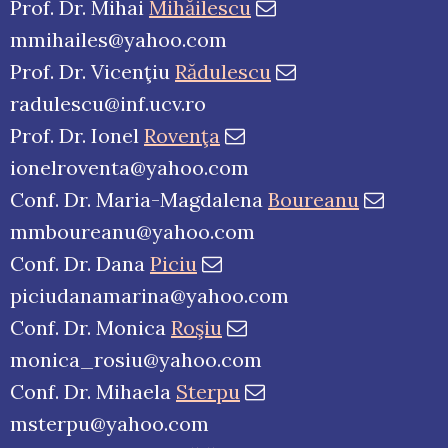
Prof. Dr. Mihai
Mihăilescu
mmihailes@yahoo.com
Prof. Dr. Vicenţiu
Rădulescu
radulescu@inf.ucv.ro
Prof. Dr. Ionel
Rovenţa
ionelroventa@yahoo.com
Conf. Dr. Maria-Magdalena
Boureanu
mmboureanu@yahoo.com
Conf. Dr. Dana
Piciu
piciudanamarina@yahoo.com
Conf. Dr. Monica
Roşiu
monica_rosiu@yahoo.com
Conf. Dr. Mihaela
Sterpu
msterpu@yahoo.com